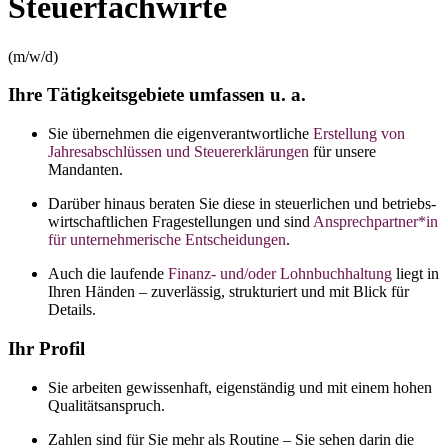
Steuer­fachwirte
(m/w/d)
Ihre Tätigkeitsgebiete umfassen u. a.
Sie übernehmen die eigen­verantwortliche
Erstellung von
Jahres­abschlüssen und Steuer­erklärungen
für unsere
Mandanten.
Darüber hinaus beraten Sie diese in steuerlichen und betriebs­
wirtschaftlichen Frage­stellungen und sind
Ansprech­partner*in
für unter­nehmerische Entscheidungen
.
Auch die laufende
Finanz- und/oder Lohn­buchhaltung
liegt in
Ihren Händen – zuverlässig, strukturiert und mit Blick für
Details.
Ihr Profil
Sie arbeiten gewissen­haft, eigen­ständig und mit einem hohen
Qualitäts­anspruch.
Zahlen sind für Sie mehr als Routine – Sie sehen darin die