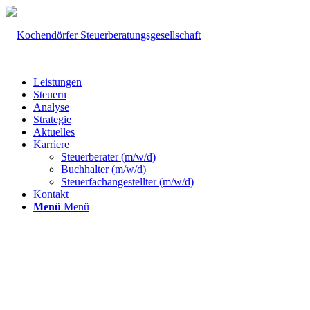
Unsere neue Adresse: Alte Stadt 11 | 74219
Möckmühl
Leistungen
Steuern
Analyse
Strategie
Aktuelles
Karriere
Steuerberater (m/w/d)
Buchhalter (m/w/d)
Steuerfachangestellter (m/w/d)
Kontakt
Menü
Menü